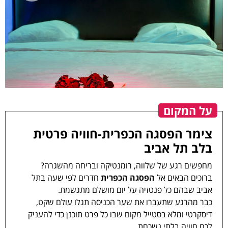
צימר ספא
צימר פלטינום
בקתת דה לוקס
על המקום
צימר פרימיום
צימר הפסגה הכפרית-חוויה פרטית
בלב תל אביב
מחפשים רגע של שלווה, רומנטיקה ובריחה מהשגרה?
ברוכים הבאים אל
הפסגה הכפרית
חדרים לפי שעה בתל
אביב שבהם כל פנטזיה על יום מושלם מתגשמת.
כבר מהרגע שתעברו את שער הכניסה תגלו עולם שקט,
דיסקרטי ומלא בסטייל מקום שבו כל פרט תוכנן כדי להעניק
לכם חוויה בלתי נשכחת.