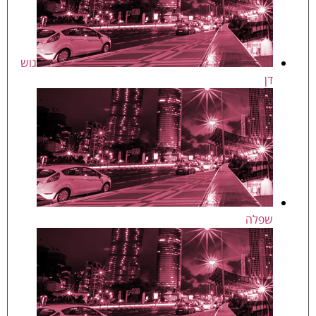
גוש
דן
שפלה