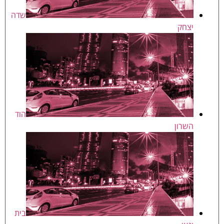
שדה
יצחק
הוד
השרון
בית