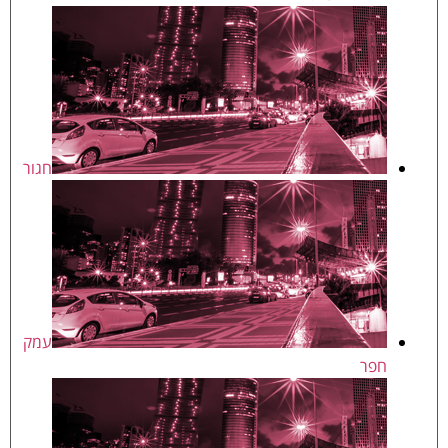
חגור
עמק
חפר