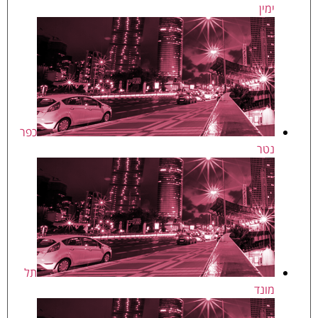
ימין
כפר
נטר
תל
מונד