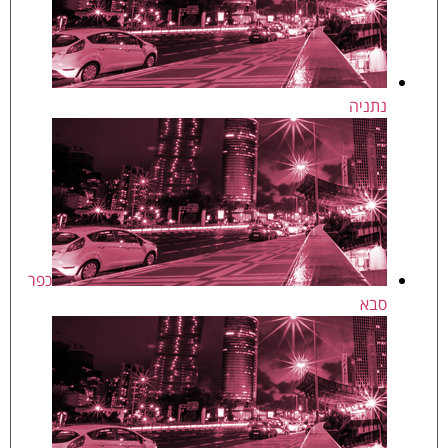
נתניה
כפר
סבא