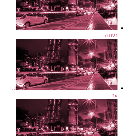
רעננה
גני
עם