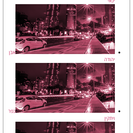
ינאי
אבן
יהודה
כפר
ויתקין