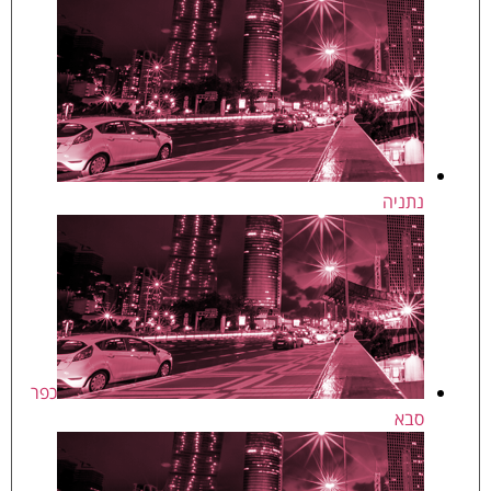
נתניה
כפר
סבא