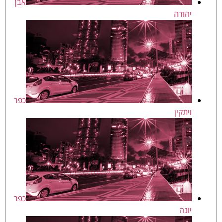
אבן
יהודה
כפר
ויתקין
כפר
יונה