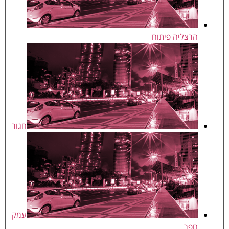
הרצליה פיתוח
חגור
עמק
חפר