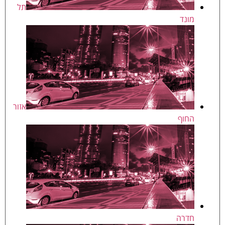
תל
מונד
אזור
החוף
חדרה