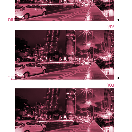
נווה
ימין
כפר
נטר