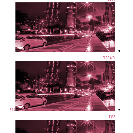
רעננה
גני
עם