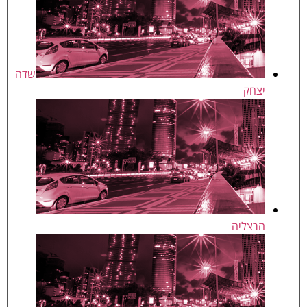
שדה
יצחק
הרצליה