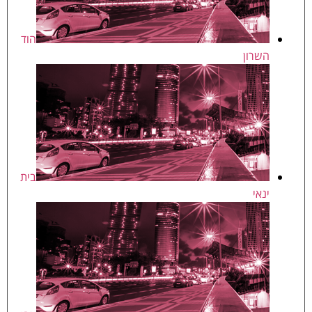
הוד
השרון
בית
ינאי