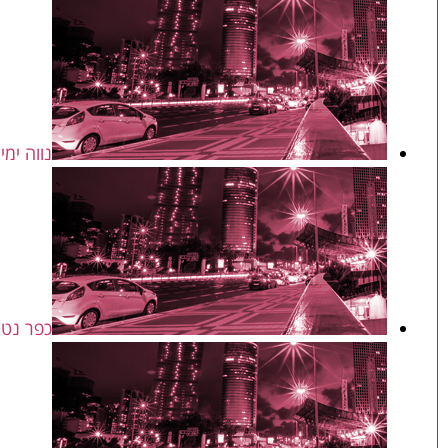
נווה ימין
כפר נטר