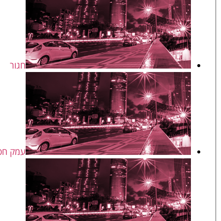
חגור
עמק חפ