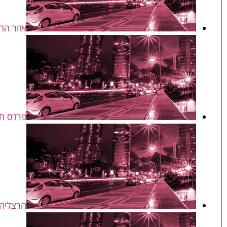
אזור הח
פרדס ח
הרצליה 