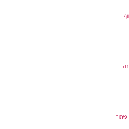
וף
נה
פיתוח