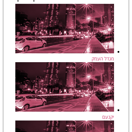
מגדל העמק
יקנעם