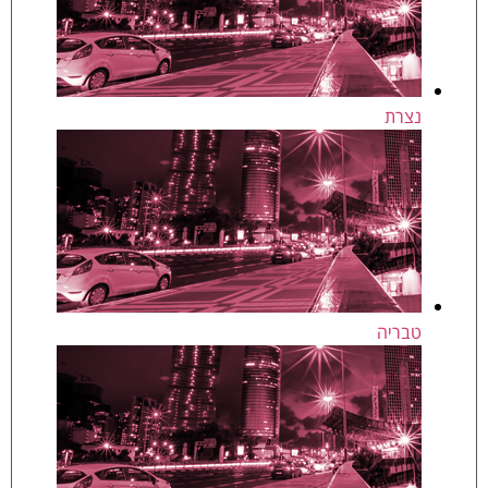
נצרת
טבריה